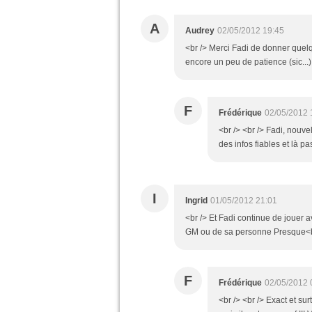
A
Audrey
02/05/2012 19:45
<br /> Merci Fadi de donner quelqu
encore un peu de patience (sic...)
F
Frédérique
02/05/2012 
<br /> <br /> Fadi, nouv
des infos fiables et là pa
I
Ingrid
01/05/2012 21:01
<br /> Et Fadi continue de jouer av
GM ou de sa personne Presque<br />
F
Frédérique
02/05/2012 
<br /> <br /> Exact et surt