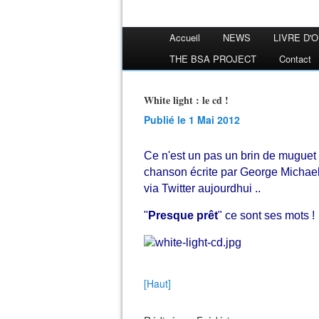
Accueil
NEWS
LIVRE D'
THE BSA PROJECT
Contact
White light : le cd !
Publié le 1 Mai 2012
Ce n'est un pas un brin de muguet
chanson écrite par George Michae
via Twitter aujourdhui ..
"
Presque prêt
" ce sont ses mots !
[Haut]