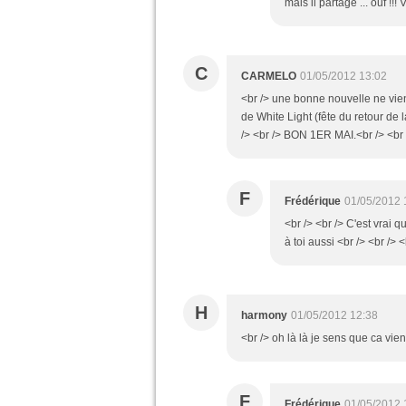
mais il partage ... ouf !!! 
C
CARMELO
01/05/2012 13:02
<br /> une bonne nouvelle ne vient 
de White Light (fête du retour de 
/> <br /> BON 1ER MAI.<br /> <b
F
Frédérique
01/05/2012 
<br /> <br /> C'est vrai 
à toi aussi <br /> <br /> <
H
harmony
01/05/2012 12:38
<br /> oh là là je sens que ca vien
F
Frédérique
01/05/2012 