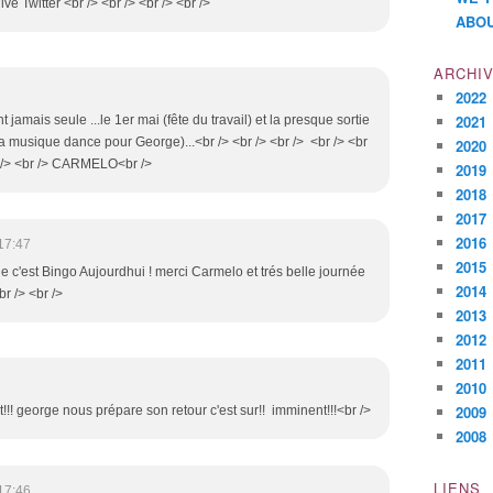
Vive Twitter <br /> <br /> <br /> <br />
ABOU
ARCHI
2022
2021
jamais seule ...le 1er mai (fête du travail) et la presque sortie
la musique dance pour George)...<br /> <br /> <br /> <br /> <br
2020
r /> <br /> CARMELO<br />
2019
2018
2017
2016
17:47
2015
que c'est Bingo Aujourdhui ! merci Carmelo et trés belle journée
2014
br /> <br />
2013
2012
2011
2010
2009
t!!! george nous prépare son retour c'est sur!! imminent!!!<br />
2008
LIENS
17:46