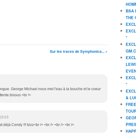
HOMM
BSA 
THE 
EXCL
EXCL
*
EXCL
GM.C
Sur les traces de Symphonica... »
EXCL
LEWI
EVEN
EXCL
*
 longue. George Michael nous met l'eau à la bouche et le coeur
EXCL
attente.bisous.<br />
& LU
FREE
TOUR
GEOR
19:03
PRES
est déjà Cendy !!! bizz<br /> <br /> <br /> <br />
HAPP