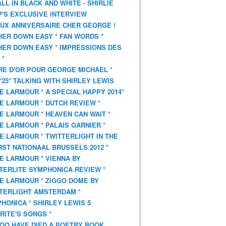
 ALL IN BLACK AND WHITE - SHIRLIE
'S EXCLUSIVE INTERVIEW
UX ANNIVERSAIRE CHER GEORGE !
HER DOWN EASY * FAN WORDS *
HER DOWN EASY * IMPRESSIONS DES
 *
VRE D'OR POUR GEORGE MICHAEL *
*25* TALKING WITH SHIRLEY LEWIS
E LARMOUR * A SPECIAL HAPPY 2014*
E LARMOUR * DUTCH REVIEW *
E LARMOUR * HEAVEN CAN WAIT *
E LARMOUR * PALAIS GARNIER *
E LARMOUR * TWITTERLIGHT IN THE
ST NATIONAAL BRUSSELS 2012 *
E LARMOUR * VIENNA BY
TERLITE SYMPHONICA REVIEW *
E LARMOUR * ZIGGO DOME BY
TERLIGHT AMSTERDAM *
HONICA * SHIRLEY LEWIS 5
RITE'S SONGS *
OO HAVE DIED A POETRY BOOK