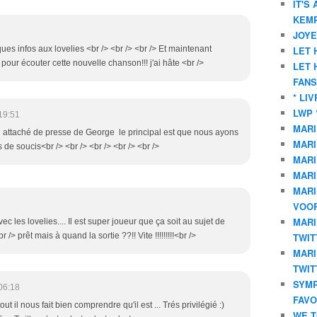
IT'S
KEMP
JOYE
es infos aux lovelies <br /> <br /> <br /> Et maintenant
LET 
 pour écouter cette nouvelle chanson!!! j'ai hâte <br />
LET 
FANS
* LI
LWP 
19:51
MARI
el attaché de presse de George le principal est que nous ayons
MARI
s de soucis<br /> <br /> <br /> <br /> <br />
MARI
MARI
MARI
VOOR
MARI
ec les lovelies.... Il est super joueur que ça soit au sujet de
 prêt mais à quand la sortie ??!! Vite !!!!!!!!!<br />
TWIT
MARI
TWIT
SYMP
06:18
FAVO
out il nous fait bien comprendre qu'il est ... Trés privilégié :)
WE T