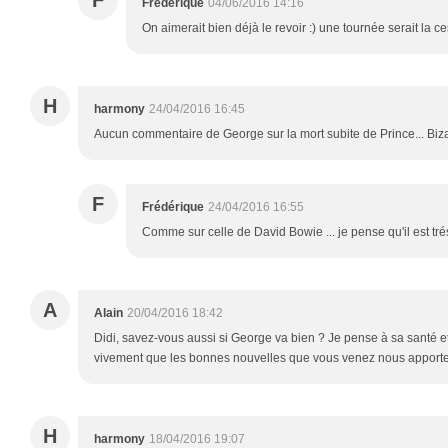
F
Frédérique
04/06/2016 14:16
On aimerait bien déjà le revoir :) une tournée serait la ce
H
harmony
24/04/2016 16:45
Aucun commentaire de George sur la mort subite de Prince... Bizar
F
Frédérique
24/04/2016 16:55
Comme sur celle de David Bowie ... je pense qu'il est tré
A
Alain
20/04/2016 18:42
Didi, savez-vous aussi si George va bien ? Je pense à sa santé e
vivement que les bonnes nouvelles que vous venez nous apporter
H
harmony
18/04/2016 19:07