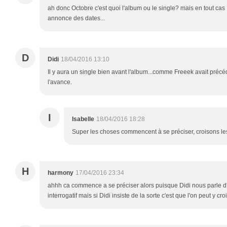
ah donc Octobre c'est quoi l'album ou le single? mais en tout cas Did
annonce des dates...
D
Didi
18/04/2016 13:10
Il y aura un single bien avant l'album...comme Freeek avait préc
l'avance.
I
Isabelle
18/04/2016 18:28
Super les choses commencent à se préciser, croisons les
H
harmony
17/04/2016 23:34
ahhh ca commence a se préciser alors puisque Didi nous parle d'O
interrogatif mais si Didi insiste de la sorte c'est que l'on peut y croir