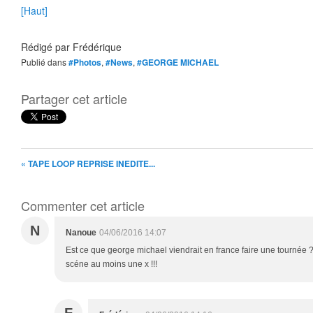
[Haut]
Rédigé par
Frédérique
Publié dans
#Photos
,
#News
,
#GEORGE MICHAEL
Partager cet article
« TAPE LOOP REPRISE INEDITE...
Commenter cet article
N
Nanoue
04/06/2016 14:07
Est ce que george michael viendrait en france faire une tournée ? 
scéne au moins une x !!!