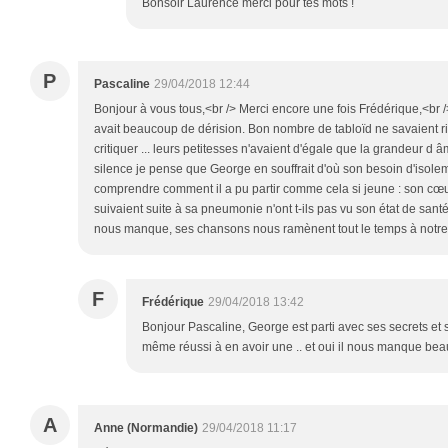
Bonsoir Laurence merci pour tes mots !
P
Pascaline
29/04/2018 12:44
Bonjour à vous tous,<br /> Merci encore une fois Frédérique,<br 
avait beaucoup de dérision. Bon nombre de tabloïd ne savaient rie
critiquer ... leurs petitesses n'avaient d'égale que la grandeur d
silence je pense que George en souffrait d'où son besoin d'isolem
comprendre comment il a pu partir comme cela si jeune : son cœur
suivaient suite à sa pneumonie n'ont t-ils pas vu son état de sant
nous manque, ses chansons nous ramènent tout le temps à notr
F
Frédérique
29/04/2018 13:42
Bonjour Pascaline, George est parti avec ses secrets et sa
même réussi à en avoir une .. et oui il nous manque bea
A
Anne (Normandie)
29/04/2018 11:17