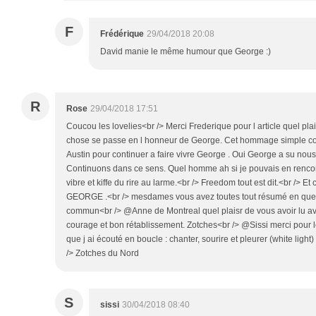
F
Frédérique
29/04/2018 20:08
David manie le même humour que George :)
R
Rose
29/04/2018 17:51
Coucou les lovelies<br /> Merci Frederique pour l article quel pla
chose se passe en l honneur de George. Cet hommage simple com
Austin pour continuer a faire vivre George . Oui George a su nous f
Continuons dans ce sens. Quel homme ah si je pouvais en renco
vibre et kiffe du rire au larme.<br /> Freedom tout est dit.<br /> Et
GEORGE .<br /> mesdames vous avez toutes tout résumé en quel
commun<br /> @Anne de Montreal quel plaisr de vous avoir lu av
courage et bon rétablissement. Zotches<br /> @Sissi merci pour l
que j ai écouté en boucle : chanter, sourire et pleurer (white ligh
/> Zotches du Nord
S
sissi
30/04/2018 08:40