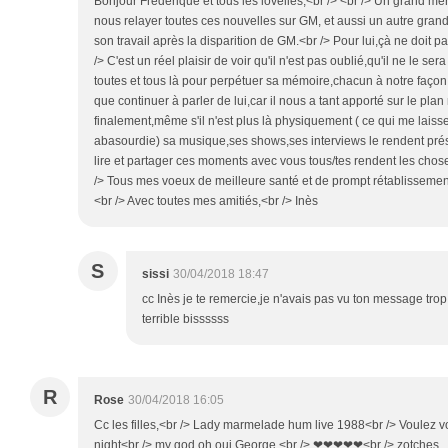
Bonjour Frédérique et tous les lovelies,<br /> <br /> Un grand me
nous relayer toutes ces nouvelles sur GM, et aussi un autre grand
son travail après la disparition de GM.<br /> Pour lui,çà ne doit pas
/> C'est un réel plaisir de voir qu'il n'est pas oublié,qu'il ne le 
toutes et tous là pour perpétuer sa mémoire,chacun à notre faço
que continuer à parler de lui,car il nous a tant apporté sur le pla
finalement,même s'il n'est plus là physiquement ( ce qui me laiss
abasourdie) sa musique,ses shows,ses interviews le rendent prés
lire et partager ces moments avec vous tous/tes rendent les cho
/> Tous mes voeux de meilleure santé et de prompt rétablissement
<br /> Avec toutes mes amitiés,<br /> Inès
S
sissi
30/04/2018 18:47
cc Inès je te remercie,je n'avais pas vu ton message trop
terrible bissssss
R
Rose
30/04/2018 16:05
Cc les filles,<br /> Lady marmelade hum live 1988<br /> Voulez 
night<br /> my god oh oui George <br /> ❤❤❤❤❤<br /> zotches