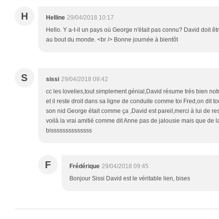
H
Helline
29/04/2018 10:17
Hello. Y a-t-il un pays où George n'était pas connu? David doit êtr
au bout du monde. <br /> Bonne journée à bientôt
S
sissi
29/04/2018 09:42
cc les lovelies,tout simplement génial,David résume très bien no
et il reste droit dans sa ligne de conduite comme toi Fred,on dit touj
son nid George était comme ça ,David est pareil,merci à lui de re
voilà la vrai amitié comme dit Anne pas de jalousie mais que de la
bissssssssssssss
F
Frédérique
29/04/2018 09:45
Bonjour Sissi David est le véritable lien, bises