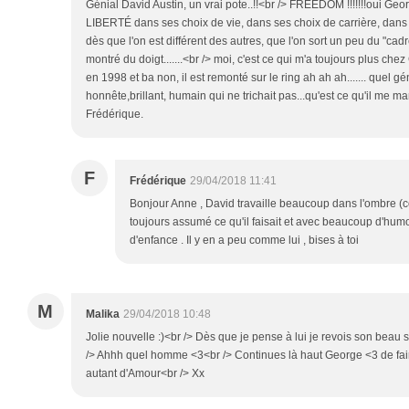
Génial David Austin, un vrai pote..!!<br /> FREEDOM !!!!!!!oui Ge
LIBERTÉ dans ses choix de vie, dans ses choix de carrière, dans 
dès que l'on est différent des autres, que l'on sort un peu du "cadr
montré du doigt.......<br /> moi, c'est ce qui m'a toujours plus chez
en 1998 et ba non, il est remonté sur le ring ah ah ah....... quel g
honnête,brillant, humain qui ne trichait pas...qu'est ce qu'il me man
Frédérique.
F
Frédérique
29/04/2018 11:41
Bonjour Anne , David travaille beaucoup dans l'ombre (
toujours assumé ce qu'il faisait et avec beaucoup d'hum
d'enfance . Il y en a peu comme lui , bises à toi
M
Malika
29/04/2018 10:48
Jolie nouvelle :)<br /> Dès que je pense à lui je revois son beau s
/> Ahhh quel homme <3<br /> Continues là haut George <3 de fai
autant d'Amour<br /> Xx