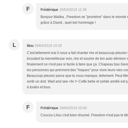
F
Frédérique
29/04/2018 11:39
Bonjour Malika , Freedom se "promène" dans le monde 
grâce à David , quel bel hommage !
L
lilou
29/04/2018 10:35
C'est tellement vrai il nous a fait chanter rire et beaucoup pleurer
écoutant ta merveilleuse voix, rire et sourire de ton auto dérision s
finalement ce n'est pas si facile à faire que ça. Chapeau bas Georg
les personnes qui prennent des "risques" pour vivre leurs vies com
Beaucoup pleurer parce que tu nous manque, tellement. Peut être
sortir un dvd. Wait and see.<br /> Cette belle et solide amitié est 
à toutes et tous.
F
Frédérique
29/04/2018 10:46
Coucou Lilou c'est bien résumé. Freedom n'est pas le titre