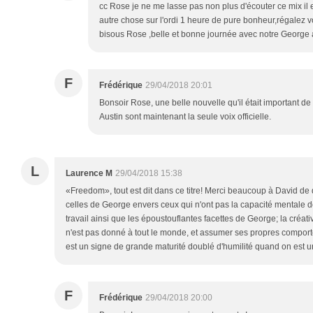
cc Rose je ne me lasse pas non plus d'écouter ce mix il e
autre chose sur l'ordi 1 heure de pure bonheur,régalez v
bisous Rose ,belle et bonne journée avec notre George
F
Frédérique
29/04/2018 20:01
Bonsoir Rose, une belle nouvelle qu'il était important de 
Austin sont maintenant la seule voix officielle.
L
Laurence M
29/04/2018 15:38
«Freedom», tout est dit dans ce titre! Merci beaucoup à David de 
celles de George envers ceux qui n'ont pas la capacité mentale
travail ainsi que les époustouflantes facettes de George; la créativ
n'est pas donné à tout le monde, et assumer ses propres comport
est un signe de grande maturité doublé d'humilité quand on est 
F
Frédérique
29/04/2018 20:00