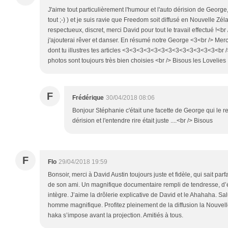
J'aime tout particulièrement l'humour et l'auto dérision de George,
tout ;-) ) et je suis ravie que Freedom soit diffusé en Nouvelle Zél
respectueux, discret, merci David pour tout le travail effectué !<br /
j'ajouterai rêver et danser. En résumé notre George <3<br /> Mer
dont tu illustres tes articles <3<3<3<3<3<3<3<3<3<3<3<3<3<br />
photos sont toujours très bien choisies <br /> Bisous les Lovelies
F
Frédérique
30/04/2018 08:06
Bonjour Stéphanie c'était une facette de George qui le re
dérision et l'entendre rire était juste ....<br /> Bisous
F
Flo
29/04/2018 19:59
Bonsoir, merci à David Austin toujours juste et fidèle, qui sait pa
de son ami. Un magnifique documentaire rempli de tendresse, d’
intègre. J’aime la drôlerie explicative de David et le Ahahaha. Sal
homme magnifique. Profitez pleinement de la diffusion la Nouvel
haka s’impose avant la projection. Amitiés à tous.