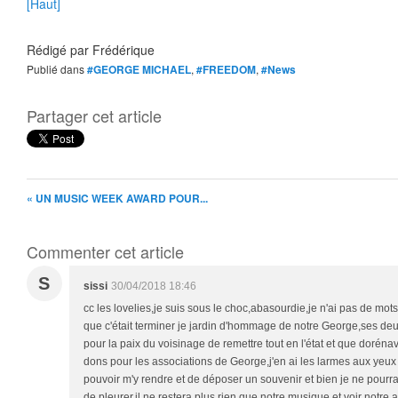
[Haut]
Rédigé par
Frédérique
Publié dans
#GEORGE MICHAEL
,
#FREEDOM
,
#News
Partager cet article
« UN MUSIC WEEK AWARD POUR...
Commenter cet article
S
sissi
30/04/2018 18:46
cc les lovelies,je suis sous le choc,abasourdie,je n'ai pas de mots
que c'était terminer je jardin d'hommage de notre George,ses deux
pour la paix du voisinage de remettre tout en l'état et que dorénav
dons pour les associations de George,j'en ai les larmes aux yeux 
pouvoir m'y rendre et de déposer un souvenir et bien je ne pourrai
de pleurer,il ne restera plus rien que notre musique et voir notre