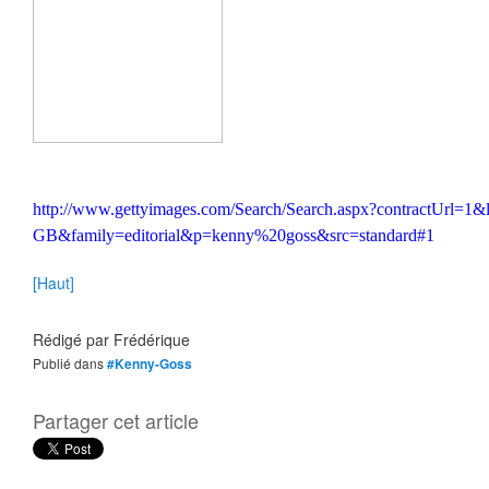
http://www.gettyimages.com/Search/Search.aspx?contractUrl=1&
GB&family=editorial&p=kenny%20goss&src=standard#1
[Haut]
Rédigé par
Frédérique
Publié dans
#Kenny-Goss
Partager cet article