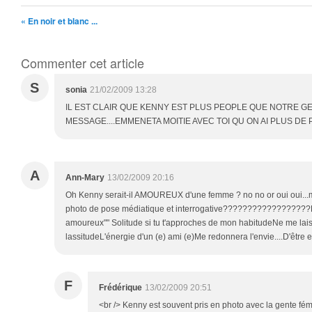
« En noir et blanc ...
Commenter cet article
S
sonia
21/02/2009 13:28
IL EST CLAIR QUE KENNY EST PLUS PEOPLE QUE NOTRE GE
MESSAGE....EMMENETA MOITIE AVEC TOI QU ON AI PLUS DE PH
A
Ann-Mary
13/02/2009 20:16
Oh Kenny serait-il AMOUREUX d'une femme ? no no or oui oui...m
photo de pose médiatique et interrogative??????????????????Pe
amoureux"" Solitude si tu t'approches de mon habitudeNe me lai
lassitudeL'énergie d'un (e) ami (e)Me redonnera l'envie....D'être
F
Frédérique
13/02/2009 20:51
<br /> Kenny est souvent pris en photo avec la gente fémin