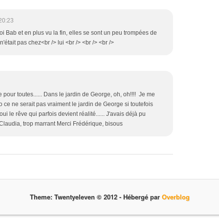
20:23
i Bab et en plus vu la fin, elles se sont un peu trompées de
tait pas chez<br /> lui <br /> <br /> <br />
ve pour toutes...... Dans le jardin de George, oh, oh!!!! Je me
ce ne serait pas vraiment le jardin de George si toutefois
ui le rêve qui parfois devient réalité...... J'avais déjà pu
 Claudia, trop marrant Merci Frédérique, bisous
Theme: Twentyeleven © 2012 -
Hébergé par
Overblog