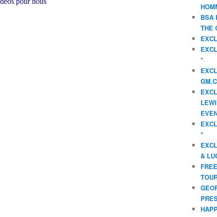
vidéos pour nous
HOMM
BSA 
THE 
EXCL
EXCL
*
EXCL
GM.C
EXCL
LEWI
EVEN
EXCL
*
EXCL
& LU
FREE
TOUR
GEOR
PRES
HAPP