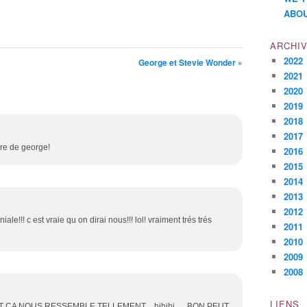
ABOU
ARCHI
2022
George et Stevie Wonder »
2021
2020
2019
2018
2017
ire de george!
2016
2015
2014
2013
2012
iale!!! c est vraie qu on dirai nous!!! lol! vraiment trés trés
2011
2010
2009
2008
LIENS
 CA NOUS RESSEMBLE TELLEMENT ...hihihi......BON PEUT