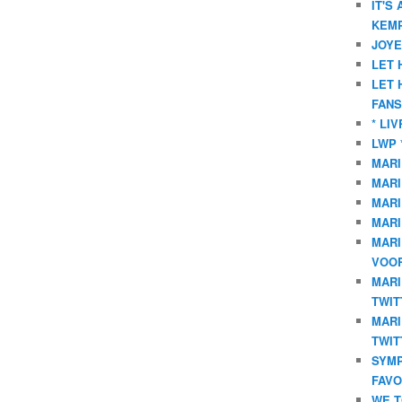
IT'S
KEMP
JOYE
LET 
LET 
FANS
* LI
LWP 
MARI
MARI
MARI
MARI
MARI
VOOR
MARI
TWIT
MARI
TWIT
SYMP
FAVO
WE T