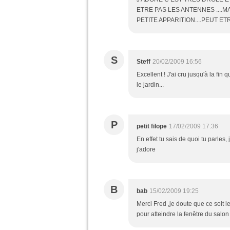
ETRE PAS LES ANTENNES ....M
PETITE APPARITION....PEUT E
S
Steff
20/02/2009 16:56
Excellent ! J'ai cru jusqu'à la fin 
le jardin...
P
petit filope
17/02/2009 17:36
En effet tu sais de quoi tu parles
j'adore
B
bab
15/02/2009 19:25
Merci Fred ,je doute que ce soit l
pour atteindre la fenêtre du salon