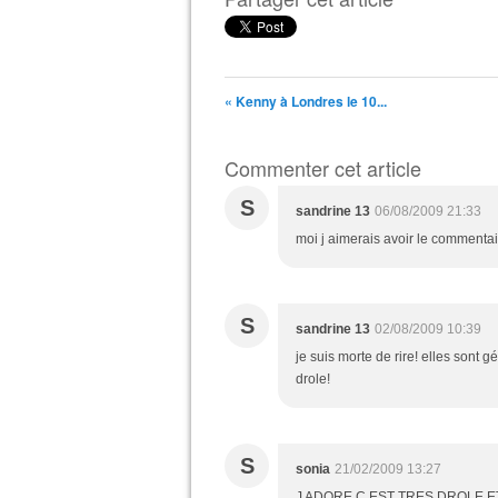
« Kenny à Londres le 10...
Commenter cet article
S
sandrine 13
06/08/2009 21:33
moi j aimerais avoir le commenta
S
sandrine 13
02/08/2009 10:39
je suis morte de rire! elles sont gén
drole!
S
sonia
21/02/2009 13:27
J ADORE C EST TRES DROLE ET