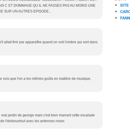
SITE
AIS C ET DOMMAGE QU IL NE FASSES PAS AU MOINS UNE
CARO
TRE SUR UN AUTRES EPISODE...
FANN
qu'il allait finir par apparaître quand on voit l'ombre qui sort dans
, je vois que l'on a les mêmes goûts en matière de musique,
e vrai jardin de george mais c'est bien marrant cette escalade
 de l'idolesurtout avec les antennes roses