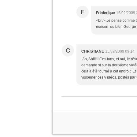
F
Frédérique
15/02/2009 
<br /> Je pense comme to
maison ou bien George n'é
C
CHRISTIANE
15/02/2009 09:14
Ah, Ah!!!!!! Ces fans, et oui, le rê
demande si sur la deuxième vidéo 
cela a été tourné a cet endroit Et o
visionner ces v idéos, postés par