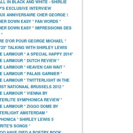
 ALL IN BLACK AND WHITE - SHIRLIE
'S EXCLUSIVE INTERVIEW
UX ANNIVERSAIRE CHER GEORGE !
HER DOWN EASY * FAN WORDS *
HER DOWN EASY * IMPRESSIONS DES
 *
VRE D'OR POUR GEORGE MICHAEL *
*25* TALKING WITH SHIRLEY LEWIS
E LARMOUR * A SPECIAL HAPPY 2014*
E LARMOUR * DUTCH REVIEW *
E LARMOUR * HEAVEN CAN WAIT *
E LARMOUR * PALAIS GARNIER *
E LARMOUR * TWITTERLIGHT IN THE
ST NATIONAAL BRUSSELS 2012 *
E LARMOUR * VIENNA BY
TERLITE SYMPHONICA REVIEW *
E LARMOUR * ZIGGO DOME BY
TERLIGHT AMSTERDAM *
HONICA * SHIRLEY LEWIS 5
RITE'S SONGS *
OO HAVE DIED A POETRY BOOK