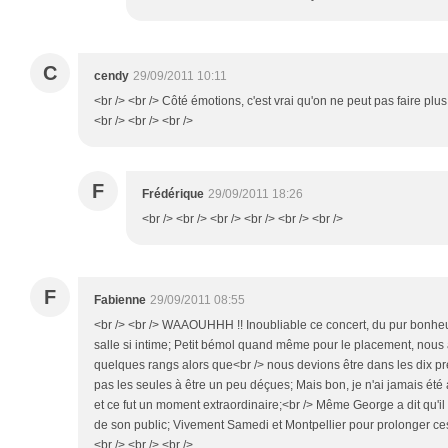
C
cendy
29/09/2011 10:11
<br /> <br /> Côté émotions, c'est vrai qu'on ne peut pas faire plus
<br /> <br /> <br />
F
Frédérique
29/09/2011 18:26
<br /> <br /> <br /> <br /> <br /> <br />
F
Fabienne
29/09/2011 08:55
<br /> <br /> WAAOUHHH !! Inoubliable ce concert, du pur bonheu
salle si intime; Petit bémol quand même pour le placement, nous
quelques rangs alors que<br /> nous devions être dans les dix pr
pas les seules à être un peu déçues; Mais bon, je n'ai jamais ét
et ce fut un moment extraordinaire;<br /> Même George a dit qu'il 
de son public; Vivement Samedi et Montpellier pour prolonger c
<br /> <br /> <br />