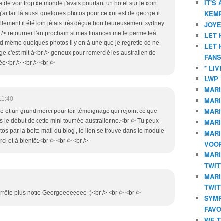
IT'S
 de voir trop de monde j'avais pourtant un hotel sur le coin
KEMP
e j'ai fait là aussi quelques photos pour ce qui est de george il
ellement il été loin jétais très déçue bon heureusement sydney
JOYE
r /> retourner l'an prochain si mes finances me le permetteà
LET 
nd même quelques photos il y en à une que je regrette de ne
LET 
rge c'est mit à<br /> genoux pour remercié les australien de
FANS
ée<br /> <br /> <br />
* LI
LWP 
MARI
11:40
MARI
MARI
e et un grand merci pour ton témoignage qui rejoint ce que
s le début de cette mini tournée australienne.<br /> Tu peux
MARI
tos par la boite mail du blog , le lien se trouve dans le module
MARI
rci et à bientôt.<br /> <br /> <br />
VOOR
MARI
TWIT
MARI
TWIT
rête plus notre Georgeeeeeeee :)<br /> <br /> <br />
SYMP
FAVO
WE T