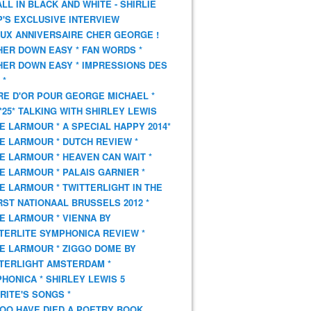
 ALL IN BLACK AND WHITE - SHIRLIE
'S EXCLUSIVE INTERVIEW
UX ANNIVERSAIRE CHER GEORGE !
HER DOWN EASY * FAN WORDS *
HER DOWN EASY * IMPRESSIONS DES
 *
VRE D'OR POUR GEORGE MICHAEL *
*25* TALKING WITH SHIRLEY LEWIS
E LARMOUR * A SPECIAL HAPPY 2014*
E LARMOUR * DUTCH REVIEW *
E LARMOUR * HEAVEN CAN WAIT *
E LARMOUR * PALAIS GARNIER *
E LARMOUR * TWITTERLIGHT IN THE
ST NATIONAAL BRUSSELS 2012 *
E LARMOUR * VIENNA BY
TERLITE SYMPHONICA REVIEW *
E LARMOUR * ZIGGO DOME BY
TERLIGHT AMSTERDAM *
HONICA * SHIRLEY LEWIS 5
RITE'S SONGS *
OO HAVE DIED A POETRY BOOK