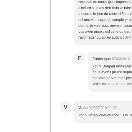
carnaval du mardi gras impossible
d'oxford st, mais rien à<br /> fair
mesurait le jour du concert 5cm t
est une ville super je compte y<b
bientôt je vais vous envoyer qua
pas avoir prise c'est celle où geo
l'avoir attendu après autant d'ann
F
Frédérique
07/03/2010 
<br /> Bonjour Anne Mari
nous avons pu lire depui
me faire parvenir tes pho
visiteurs sur la droite. Me
V
Valou
04/03/2010 21:22
<br /> Whaowwwww cool !!! On l'ar