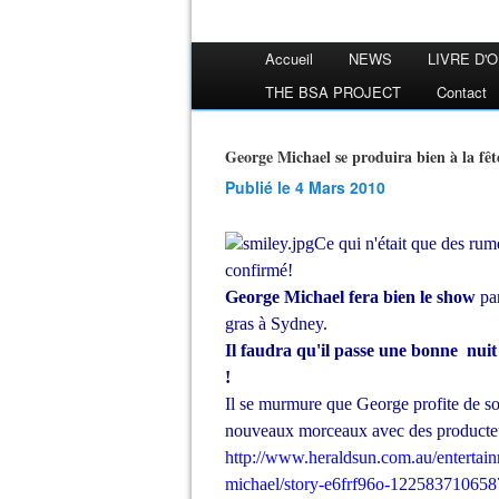
Accueil
NEWS
LIVRE D'
THE BSA PROJECT
Contact
George Michael se produira bien à la f
Publié le 4 Mars 2010
Ce qui n'était que des rum
confirmé!
George Michael fera bien le show
par
gras à Sydney.
Il faudra qu'il passe une bonne nuit
!
Il se murmure que George profite de so
nouveaux morceaux avec des producteur
http://www.heraldsun.com.au/entertain
michael/story-e6frf96o-122583710658