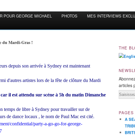
OR POUR GEORGE MICHAEL
PHOTOS
MES INTERVIEWS EXCL
ête du Mardi-Gras !
THE BL
eurs depuis son arrivée à Sydney est maintenant
NEWSL
Abonnez
mi d'autres artistes lors de la fête de clôture du Mardi
articles 
Email
 car il est attendu sur scéne à 5h du matin Dimanche
n temps de libre à Sydney pour travailler sur de
PAGES
s de dance locaux , le nom de Paul Mac est cité.
A SE
ment/confidential/party-a-go-go-for-george-
TRIB
7
BRIT