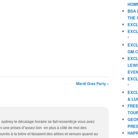
HOMM
BSA 
THE 
EXCL
EXCL
*
EXCL
GM.C
EXCL
LEWI
EVEN
EXCL
Mardi Gras Party »
*
EXCL
& LU
FREE
TOUR
GEOR
e sydney le décalage horaire se fait ressentir,je vous avez
PRES
s une prises d"assez loin en plus à côté de moi des
HAPP
urrés à la bière et faisaient des allées et venues quand au