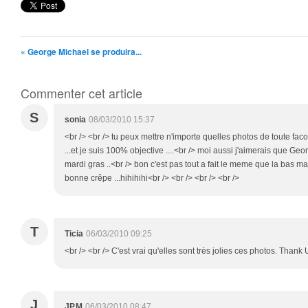
« George Michael se produira...
Commenter cet article
S
sonia
08/03/2010 15:37
<br /> <br /> tu peux mettre n'importe quelles photos de toute faco
...et je suis 100% objective ....<br /> moi aussi j'aimerais que Geo
mardi gras ..<br /> bon c'est pas tout a fait le meme que la bas mai
bonne crêpe ...hihihihi<br /> <br /> <br /> <br />
T
Ticia
06/03/2010 09:25
<br /> <br /> C'est vrai qu'elles sont très jolies ces photos. Thank 
J
JP.M
06/03/2010 08:47