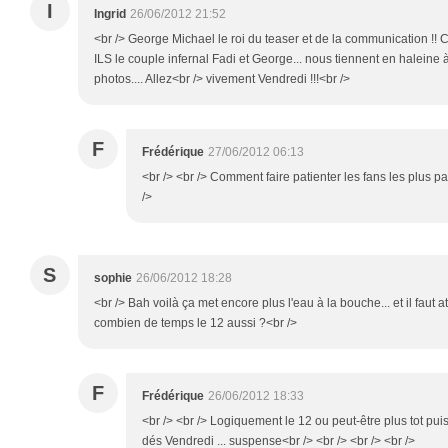
I
Ingrid
26/06/2012 21:52
<br /> George Michael le roi du teaser et de la communication !! C
ILS le couple infernal Fadi et George... nous tiennent en haleine 
photos.... Allez<br /> vivement Vendredi !!!<br />
F
Frédérique
27/06/2012 06:13
<br /> <br /> Comment faire patienter les fans les plus pati
/>
S
sophie
26/06/2012 18:28
<br /> Bah voilà ça met encore plus l'eau à la bouche... et il faut a
combien de temps le 12 aussi ?<br />
F
Frédérique
26/06/2012 18:33
<br /> <br /> Logiquement le 12 ou peut-être plus tot pui
dés Vendredi ... suspense<br /> <br /> <br /> <br />