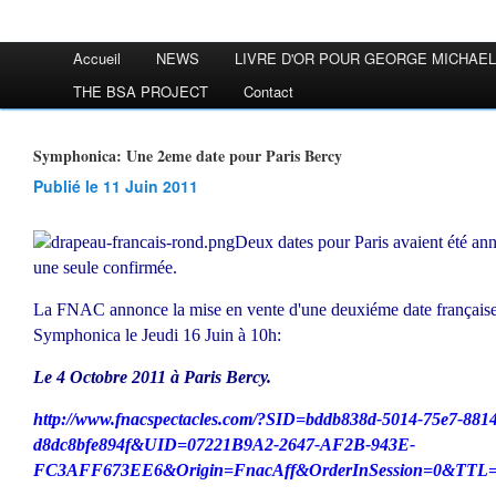
Accueil
NEWS
LIVRE D'OR POUR GEORGE MICHAEL
THE BSA PROJECT
Contact
Symphonica: Une 2eme date pour Paris Bercy
Publié le 11 Juin 2011
Deux dates pour Paris avaient été an
une seule confirmée.
La FNAC annonce la mise en vente d'une deuxiéme date française
Symphonica le Jeudi 16 Juin à 10h:
Le 4 Octobre 2011 à Paris Bercy.
http://www.fnacspectacles.com/?SID=bddb838d-5014-75e7-8814
d8dc8bfe894f&UID=07221B9A2-2647-AF2B-943E-
FC3AFF673EE6&Origin=FnacAff&OrderInSession=0&TTL=