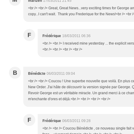
marizen
17/03/2011 21:45
<br /> <br /> Great, Great News...very exciting times for George a
copy...I can't wait. Thank you Frederique for the News!<br /> <br />
F
Frédérique
18/03/2011 06:36
<br /> <br /> I received mine yesterday ... the explicit v
<br /> <br /> <br /> <br />
B
Bénédicte
06/03/2011 09:04
<br /> <br /> Coucou ! Une superbe nouvelle que voilà. En plus ce
New Order. J'ai hâte de découvrir la version signée par George. Qu
Revoir George est un véritable miracle. Un grand merci à ce chant
m'enchante d'ores et déjà.<br /> <br /> <br /> <br />
F
Frédérique
06/03/2011 09:28
<br /> <br /> Coucou Bénédicte , ce nouveau single fait 