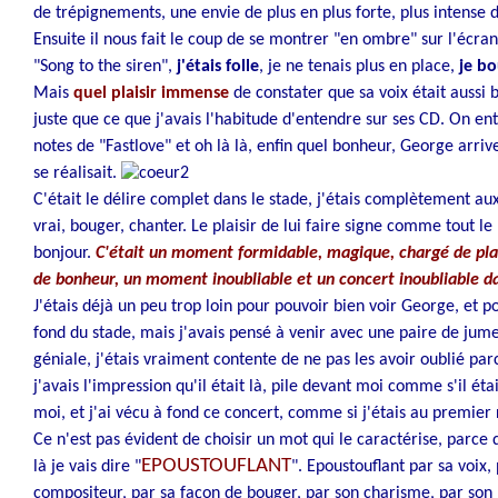
de trépignements, une envie de plus en plus forte, plus intense de
Ensuite il nous fait le coup de se montrer "en ombre" sur l'écr
"Song to the siren",
j'étais folle
, je ne tenais plus en place,
je bo
Mais
quel plaisir immense
de constater que sa voix était aussi b
juste que ce que j'avais l'habitude d'entendre sur ses CD. On en
notes de "Fastlove" et oh là là, enfin quel bonheur, George arri
se réalisait.
C'était le délire complet dans le stade, j'étais complètement aux
vrai, bouger, chanter. Le plaisir de lui faire signe comme tout 
bonjour.
C'était un moment formidable, magique, chargé de plais
de bonheur, un moment inoubliable et un concert inoubliable da
J'étais déjà un peu trop loin pour pouvoir bien voir George, et po
fond du stade, mais j'avais pensé à venir avec une paire de jume
géniale, j'étais vraiment contente de ne pas les avoir oublié par
j'avais l'impression qu'il était là, pile devant moi comme s'il ét
moi, et j'ai vécu à fond ce concert, comme si j'étais au premier 
Ce n'est pas évident de choisir un mot qui le caractérise, parce q
EPOUSTOUFLANT
là je vais dire "
". Epoustouflant par sa voix,
compositeur, par sa façon de bouger, par son charisme, par son