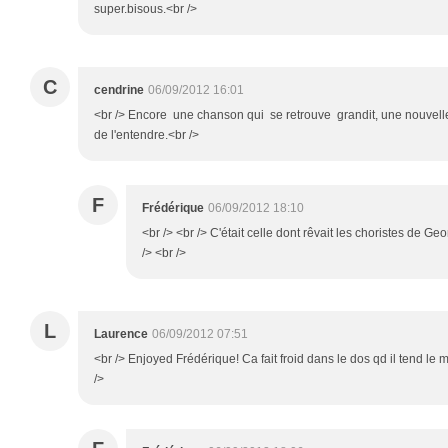
super.bisous.<br />
C
cendrine
06/09/2012 16:01
<br /> Encore une chanson qui se retrouve grandit, une nouvelle
de l'entendre.<br />
F
Frédérique
06/09/2012 18:10
<br /> <br /> C'était celle dont rêvait les choristes de Ge
/> <br />
L
Laurence
06/09/2012 07:51
<br /> Enjoyed Frédérique! Ca fait froid dans le dos qd il tend le mi
/>