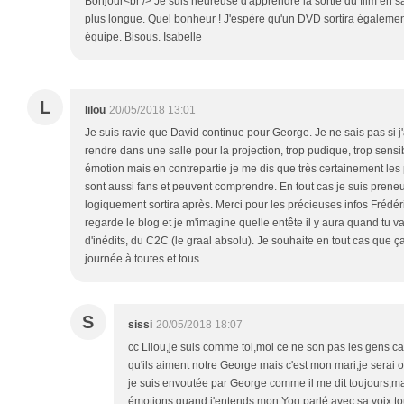
Bonjour<br /> Je suis heureuse d'apprendre la sortie du film en 
plus longue. Quel bonheur ! J'espère qu'un DVD sortira égalemen
équipe. Bisous. Isabelle
L
lilou
20/05/2018 13:01
Je suis ravie que David continue pour George. Je ne sais pas si 
rendre dans une salle pour la projection, trop pudique, trop sen
émotion mais en contrepartie je me dis que très certainement les
sont aussi fans et peuvent comprendre. En tout cas je suis prene
logiquement sortira après. Merci pour les précieuses infos Frédé
regarde le blog et je m'imagine quelle entête il y aura quand tu v
d'inédits, du C2C (le graal absolu). Je souhaite en tout cas que ça a
journée à toutes et tous.
S
sissi
20/05/2018 18:07
cc Lilou,je suis comme toi,moi ce ne son pas les gens car
qu'ils aiment notre George mais c'est mon mari,je serai o
je suis envoutée par George comme il me dit toujours,m
émotions quand j'entends mon Yog parlé avec sa voix toute