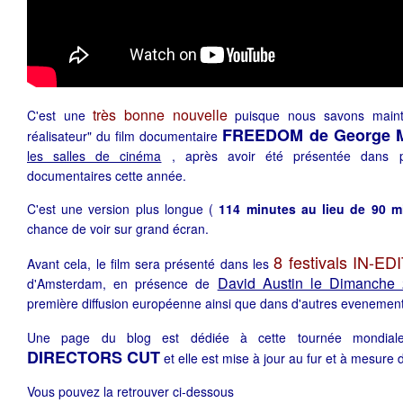
très bonne nouvelle
C'est une
puisque nous savons maint
FREEDOM de George 
réalisateur" du film documentaire
les salles de cinéma
, après avoir été présentée dans plu
documentaires cette année.
C'est une version plus longue (
114 minutes au lieu de 90 m
chance de voir sur grand écran.
8 festivals IN-ED
Avant cela, le film sera présenté dans les
David Austin le Dimanche
d'Amsterdam, en présence de
première diffusion européenne ainsi que dans d'autres evenement
Une page du blog est dédiée à cette tournée mondi
DIRECTORS CUT
et elle est mise à jour au fur et à mesure
Vous pouvez la retrouver ci-dessous