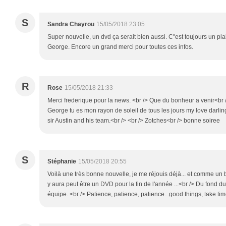
S
Sandra Chayrou
15/05/2018 23:05
Super nouvelle, un dvd ça serait bien aussi. C''est toujours un plai
George. Encore un grand merci pour toutes ces infos.
R
Rose
15/05/2018 21:33
Merci frederique pour la news. <br /> Que du bonheur a venir<br 
George tu es mon rayon de soleil de tous les jours my love darli
sir Austin and his team.<br /> <br /> Zotches<br /> bonne soiree
S
Stéphanie
15/05/2018 20:55
Voilà une très bonne nouvelle, je me réjouis déjà... et comme un b
y aura peut être un DVD pour la fin de l'année ...<br /> Du fond d
équipe. <br /> Patience, patience, patience...good things, take ti