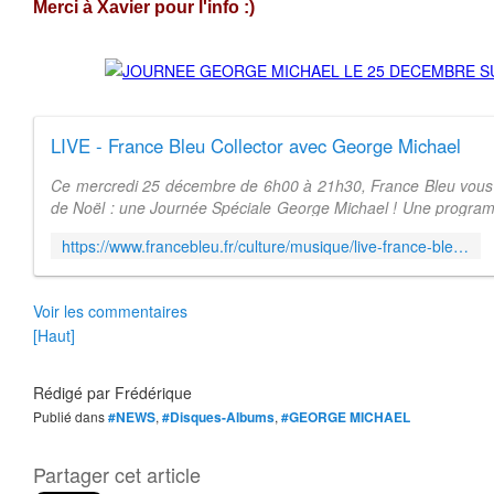
Merci à Xavier pour l'info :)
LIVE - France Bleu Collector avec George Michael
Ce mercredi 25 décembre de 6h00 à 21h30, France Bleu vous 
de Noël : une Journée Spéciale George Michael ! Une program
grands tubes et la diff...
https://www.francebleu.fr/culture/musique/live-france-bleu-collector-avec-george-michael-1576662852
Voir les commentaires
[Haut]
Rédigé par
Frédérique
Publié dans
#NEWS
,
#Disques-Albums
,
#GEORGE MICHAEL
Partager cet article