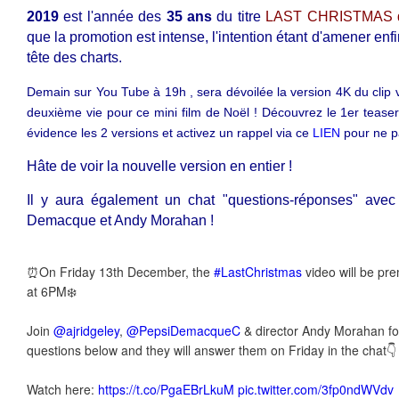
2019
est l'année des
35 ans
du titre
LAST CHRISTMAS 
que la promotion est intense, l'intention étant d'amener en
tête des charts.
Demain sur You Tube à 19h , sera dévoilée la version 4K du clip 
deuxième vie pour ce mini film de Noël ! Découvrez le 1er teaser
évidence les 2 versions et activez un rappel via ce
LIEN
pour ne pa
Hâte de voir la nouvelle version en entier !
Il y aura également un chat "questions-réponses" ave
Demacque et Andy Morahan !
⏰On Friday 13th December, the
#LastChristmas
video will be pr
at 6PM❄️
Join
@ajridgeley
,
@PepsiDemacqueC
& director Andy Morahan fo
questions below and they will answer them on Friday in the chat👇
Watch here:
https://t.co/PgaEBrLkuM
pic.twitter.com/3fp0ndWVdv