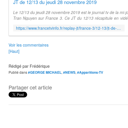
JT de 12/13 du jeudi 28 novembre 2019
Le 12/13 du jeudi 28 novembre 2019 est le journal tv de la mi-
Tran Nguyen sur France 3. Ce JT du 12/13 récapitule en vid
les faits marqu...
https://www.francetvinfo.fr/replay-jt/france-3/12-13/jt-de-12-13-du-jeudi-28-novembre-2019_3694017.html
Voir les commentaires
[Haut]
Rédigé par
Frédérique
Publié dans
#GEORGE MICHAEL
,
#NEWS
,
#Apparitions-TV
Partager cet article