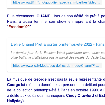
https://www.tf1.fr/tmc/quotidien-avec-yann-barthes/videos/petit-q-versace-defile-spectaculaire.html
Plus récemment,
CHANEL
lors de son défilé de prêt à p
Paris, a aussi terminé son show en reprenant la ch
"
Freedom'90
".
Défilé Chanel Prêt à porter printemps-été 2022 - Paris 
Le dernier jour de la Fashion Week parisienne commence so
pluie battante n'atteindra pas le moral des invités du défilé C
l'enceinte du Grand ...
https://www.elle.fr/Mode/Les-defiles-de-mode/Chanel/Pret-a-porter/printemps-ete-2022/Paris
La musique de
George
n'est pas la seule représentante d
George
lui-même a donné de sa personne en défilant pou
de la collection printemps-été à Paris en octobre 1990. A l
a défilé aux côtés des mannequins
Cindy Crawford
et
Est
Hallyday
).