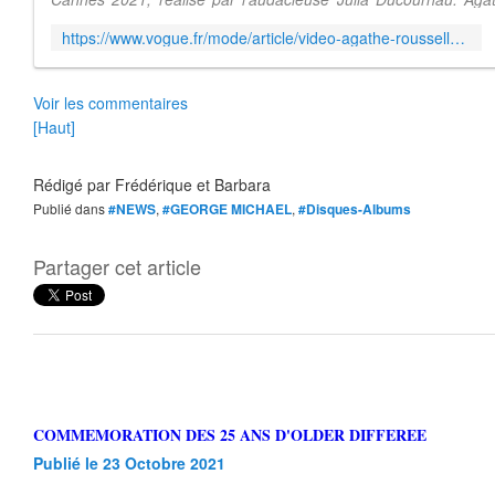
débuté sa carrièr...
https://www.vogue.fr/mode/article/video-agathe-rousselle-se-prepare-pour-le-defile-louis-vuitton
Voir les commentaires
[Haut]
Rédigé par
Frédérique et Barbara
Publié dans
#NEWS
,
#GEORGE MICHAEL
,
#Disques-Albums
Partager cet article
COMMEMORATION DES 25 ANS D'OLDER DIFFEREE
Publié le 23 Octobre 2021