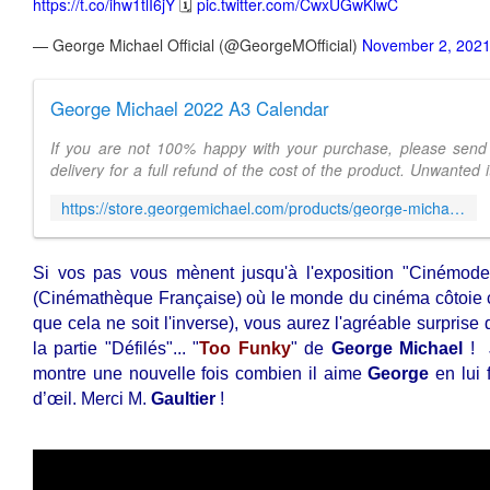
https://t.co/ihw1tlI6jY
🗓
pic.twitter.com/CwxUGwKlwC
— George Michael Official (@GeorgeMOfficial)
November 2, 202
George Michael 2022 A3 Calendar
If you are not 100% happy with your purchase, please send 
delivery for a full refund of the cost of the product. Unwante
post and the cost of ...
https://store.georgemichael.com/products/george-michael-2022-a3-calendar
Si vos pas vous mènent jusqu'à l'exposition "Cinémod
(Cinémathèque Française) où le monde du cinéma côtoie c
que cela ne soit l'inverse
), vous aurez l'agréable surprise 
la partie "Défilés"... "
Too Funky
" de
George
Michael
!
montre une nouvelle fois combien il aime
George
en lui 
d’œil. Merci M.
Gaultier
!