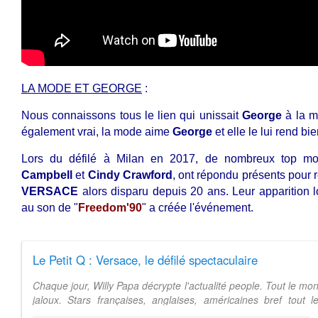
LA MODE ET GEORGE
:
Nous connaissons tous le lien qui unissait
George
à la mo
également vrai, la mode aime
George
et elle le lui rend bie
Lors du défilé à Milan en 2017, de nombreux top m
Campbell
et
Cindy Crawford
, ont répondu présents pou
VERSACE
alors disparu depuis 20 ans. Leur apparition l
au son de "
Freedom'90
" a créée l'événement.
Le Petit Q : Versace, le défilé spectaculaire
Chaque jour, Willy Papa décrypte l'actualité people. Tout le mon
jaloux. Stars françaises, anglaises, américaines bref tou
enseigne. Le Peti...