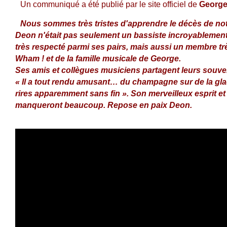
Un communiqué a été publié par le site officiel de
George
Nous sommes très tristes d'apprendre le décès de no
Deon n'était pas seulement un bassiste incroyablement 
très respecté parmi ses pairs, mais aussi un membre tr
Wham ! et de la famille musicale de George.
Ses amis et collègues musiciens partagent leurs souveni
« Il a tout rendu amusant… du champagne sur de la glac
rires apparemment sans fin ». Son merveilleux esprit et
manqueront beaucoup. Repose en paix Deon.