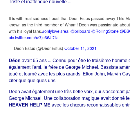
Triste et inattendue nouvelle ...
It is with real sadness I post that Deon Estus passed away This 
known as the third member of Wham! Deon was passionate about 
with his loyal fans.
#onlyloveisreal
@billboard
@RollingStone
@BBC
pic.twitter.com/uGje66JDTa
— Deon Estus (@DeonEstus)
October 11, 2021
Déon
avait 65 ans ... Connu pour être le troisième homme 
également l'ami, le frère de George Michael. Bassiste améric
joué et tourné avec les plus grands: Elton John, Marvin Gay
citer que quelques uns.
Deon avait également une très belle voix, qui s'accordait p
George Michael. Une collaboration magique avait donné le 
HEAVEN HELP ME
avec les chœurs reconnaissables entr