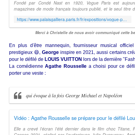
Fondé par Condé Nast en 1920, Vogue Paris est aujourd
magazines de mode français toujours publié, et le seul titre
d'une ville et non celu...
https://www.palaisgalliera.paris.fr/fr/expositions/vogue-paris-1920-2020
Merci à Christelle de nous avoir communiqué cette be
En plus d'être mannequin, fournisseur musical officiel
prestigieux 😄,
George
inspire en 2021, aussi certains cr
pour le défilé de
LOUIS VUITTON
lors de la dernière "Fas
La comédienne
Agathe Rousselle
a choisi pour ce défi
porter une veste :
qui évoque à la fois George Michael et Napoléon
Vidéo : Agathe Rousselle se prépare pour le défilé Lou
Elle a crevé l'écran l'été dernier dans le film choc Titane,
Cannes 2021, réalisé par l'audacieuse Julia Ducournau. Aga